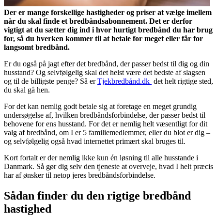
Der er mange forskellige hastigheder og priser at vælge imellem
når du skal finde et bredbåndsabonnement. Det er derfor
vigtigt at du sætter dig ind i hvor hurtigt bredbånd du har brug
for, så du hverken kommer til at betale for meget eller får for
langsomt bredbånd.
Er du også på jagt efter det bredbånd, der passer bedst til dig og din
husstand? Og selvfølgelig skal det helst være det bedste af slagsen
og til de billigste penge? Så er
Tjekbredbånd.dk
det helt rigtige sted,
du skal gå hen.
For det kan nemlig godt betale sig at foretage en meget grundig
undersøgelse af, hvilken bredbåndsforbindelse, der passer bedst til
behovene for ens husstand. For det er nemlig helt væsentligt for dit
valg af bredbånd, om I er 5 familiemedlemmer, eller du blot er dig –
og selvfølgelig også hvad internettet primært skal bruges til.
Kort fortalt er der nemlig ikke kun én løsning til alle husstande i
Danmark. Så gør dig selv den tjeneste at overveje, hvad I helt præcis
har af ønsker til netop jeres bredbåndsforbindelse.
Sådan finder du den rigtige bredbånd
hastighed