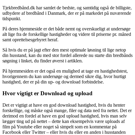
Tjekbredbånd.dk har samlet de bedste, og samtidig også de billigste,
udbydere af bredbånd i Danmark, der er på markedet på nuværende
tidspunkt.
På deres hjemmeside er det både nemt og overskueligt at undersøge
alt lige fra de forskellige hastigheder og videre til priserne pr. måned
samt oprettelsesgebyret heraf.
Så hvis du er på jagt efter den mest optimale løsning til lige netop
din husstand, kan du med stor fordel allerede nu starte din bredbånds
søgning i linket, du finder øverst i artiklen.
På hjemmesiden er det også en mulighed at tage en hastighedstest,
hvorigennem du kan undersøge og dermed sikre dig, hvor hurtigt
hastighed, der er på din up- og download forbindelse.
Hvor vigtigt er Download og upload
Det er vigtigt at have en god download hastighed, hvis du henter
forskellige, og måske også mange, filer og data ned fra nettet. Det er
derimod en fordel at have en god upload hastighed, hvis man selv
lægger ting ud på nettet – dette kan eksempelvis være uploads af
film på Youtube eller noget så simpelt som en kommentar på
Facebook eller Twitter – eller hvis du eller en anden i husstanden