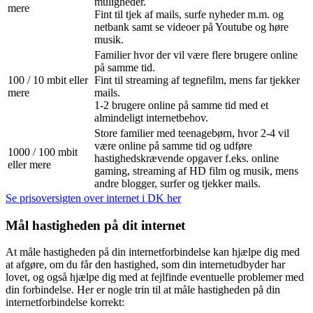
muligheder.
mere
Fint til tjek af mails, surfe nyheder m.m. og
netbank samt se videoer på Youtube og høre
musik.
Familier hvor der vil være flere brugere online
på samme tid.
100 / 10 mbit eller
Fint til streaming af tegnefilm, mens far tjekker
mere
mails.
1-2 brugere online på samme tid med et
almindeligt internetbehov.
Store familier med teenagebørn, hvor 2-4 vil
være online på samme tid og udføre
1000 / 100 mbit
hastighedskrævende opgaver f.eks. online
eller mere
gaming, streaming af HD film og musik, mens
andre blogger, surfer og tjekker mails.
Se prisoversigten over internet i DK her
Mål hastigheden på dit internet
At måle hastigheden på din internetforbindelse kan hjælpe dig med
at afgøre, om du får den hastighed, som din internetudbyder har
lovet, og også hjælpe dig med at fejlfinde eventuelle problemer med
din forbindelse. Her er nogle trin til at måle hastigheden på din
internetforbindelse korrekt: