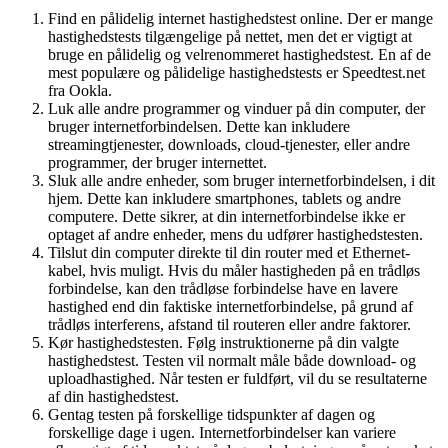
Find en pålidelig internet hastighedstest online. Der er mange
hastighedstests tilgængelige på nettet, men det er vigtigt at
bruge en pålidelig og velrenommeret hastighedstest. En af de
mest populære og pålidelige hastighedstests er Speedtest.net
fra Ookla.
Luk alle andre programmer og vinduer på din computer, der
bruger internetforbindelsen. Dette kan inkludere
streamingtjenester, downloads, cloud-tjenester, eller andre
programmer, der bruger internettet.
Sluk alle andre enheder, som bruger internetforbindelsen, i dit
hjem. Dette kan inkludere smartphones, tablets og andre
computere. Dette sikrer, at din internetforbindelse ikke er
optaget af andre enheder, mens du udfører hastighedstesten.
Tilslut din computer direkte til din router med et Ethernet-
kabel, hvis muligt. Hvis du måler hastigheden på en trådløs
forbindelse, kan den trådløse forbindelse have en lavere
hastighed end din faktiske internetforbindelse, på grund af
trådløs interferens, afstand til routeren eller andre faktorer.
Kør hastighedstesten. Følg instruktionerne på din valgte
hastighedstest. Testen vil normalt måle både download- og
uploadhastighed. Når testen er fuldført, vil du se resultaterne
af din hastighedstest.
Gentag testen på forskellige tidspunkter af dagen og
forskellige dage i ugen. Internetforbindelser kan variere