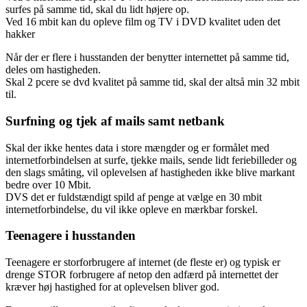
surfes på samme tid, skal du lidt højere op.
Ved 16 mbit kan du opleve film og TV i DVD kvalitet uden det
hakker
Når der er flere i husstanden der benytter internettet på samme tid,
deles om hastigheden.
Skal 2 pcere se dvd kvalitet på samme tid, skal der altså min 32 mbit
til.
Surfning og tjek af mails samt netbank
Skal der ikke hentes data i store mængder og er formålet med
internetforbindelsen at surfe, tjekke mails, sende lidt feriebilleder og
den slags småting, vil oplevelsen af hastigheden ikke blive markant
bedre over 10 Mbit.
DVS det er fuldstændigt spild af penge at vælge en 30 mbit
internetforbindelse, du vil ikke opleve en mærkbar forskel.
Teenagere i husstanden
Teenagere er storforbrugere af internet (de fleste er) og typisk er
drenge STOR forbrugere af netop den adfærd på internettet der
kræver høj hastighed for at oplevelsen bliver god.