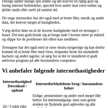
Drenge spiller mange spil online og det kræver en rigtig god og
hurtig internet forbindelse, specielt hvis andre skal være online og
tjekke mails eller surfe på samme tid.
De unge mennesker har det også med at hente film, musik og andet
data, der kræver meget af hastigheden.
Vælg derfor ikke en af de laveste hastigheder med en teenager i
huset. Det kan godt betale sig at bruge mde f kroner mere pr måned
og slippe for de problemer det ellers kan medfører.
Teenagere har det også med at være ekstra nysgerrige og kan derfor
komme til at hente filer med virus, trojanske heste fra onsindede
hackere og andet ragelse, så sørg for at der er installeret et godt
antivirus program på alle husstandens computere.
Vi anbefaler følgende internethastigheder
Internethastighed
Internetforbindelsens brug / husstandens
Download /
behov
upload
Enlige, pensionister og andre med meget lille
behov for internetadgang- men som gerne
ænsker en flydende god oplevelse og alle
20 / 5 mbit eller